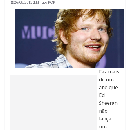
26/09/2015
Minuto POP
Faz mais
de um
ano que
Ed
Sheeran
não
lança
um