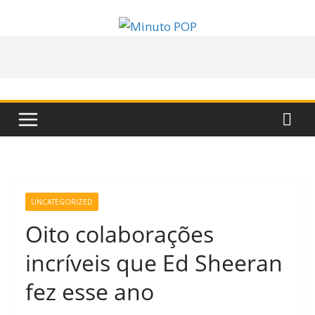
Pular
para
o
conteúdo
UNCATEGORIZED
Oito colaborações
incríveis que Ed Sheeran
fez esse ano