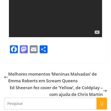
F
M
E
S
ac
as
m
h
e
to
ai
ar
b
d
l
e
Melhores momentos ‘Meninas Malvadas’ de
o
o
Emma Roberts em Scream Queens
o
n
Ed Sheeran fez cover de ‘Yellow’, de Coldplay –
k
com ajuda de Chris Martin