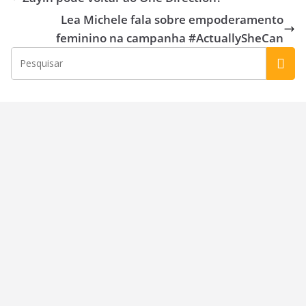
o
o
Lea Michele fala sobre empoderamento
o
n
feminino na campanha #ActuallySheCan
k