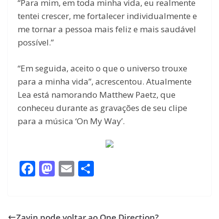
“Para mim, em toda minha vida, eu realmente
tentei crescer, me fortalecer individualmente e
me tornar a pessoa mais feliz e mais saudável
possível.”
“Em seguida, aceito o que o universo trouxe
para a minha vida”, acrescentou. Atualmente
Lea está namorando Matthew Paetz, que
conheceu durante as gravações de seu clipe
para a música ‘On My Way’.
F
M
E
S
ac
as
m
h
e
to
ai
ar
b
d
l
e
Zayin pode voltar ao One Direction?