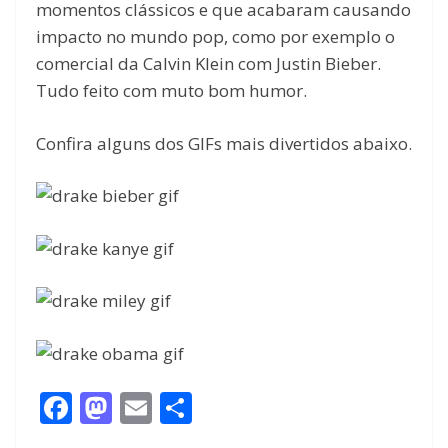
momentos clássicos e que acabaram causando
impacto no mundo pop, como por exemplo o
comercial da Calvin Klein com Justin Bieber.
Tudo feito com muto bom humor.
Confira alguns dos GIFs mais divertidos abaixo.
F
M
E
S
ac
as
m
h