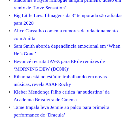
Madonna e Kylie Minogue lançam primeiro dueto em
remix de ‘Love Sensation’
Big Little Lies: filmagens da 3ª temporada são adiadas
para 2028
Alice Carvalho comenta rumores de relacionamento
com Anitta
Sam Smith aborda dependência emocional em ‘When
He’s Gone’
Beyoncé recruta JAY-Z para EP de remixes de
‘MORNING DEW (DONK)’
Rihanna está no estúdio trabalhando em novas
músicas, revela A$AP Rocky
Kleber Mendonça Filho critica ‘ar sudestino’ da
Academia Brasileira de Cinema
Tame Impala leva Jennie ao palco para primeira
performance de ‘Dracula’