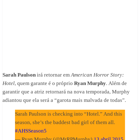
Sarah Paulson
irá retornar em
American Horror Story:
Hotel
, quem garante é o próprio
Ryan Murphy
. Além de
garantir que a atriz retornará na nova temporada, Murphy
adiantou que ela será a “garota mais malvada de todas”.
Sarah Paulson is checking into “Hotel.” And this
season, she’s the baddest bad girl of them all.
#AHSSeason5
— Ryan Murphy (@MrRPMurphy)
13 abril 2015