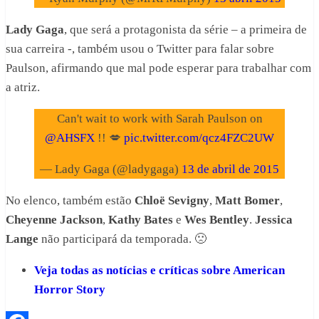
Lady Gaga
, que será a protagonista da série – a primeira de
sua carreira -, também usou o Twitter para falar sobre
Paulson, afirmando que mal pode esperar para trabalhar com
a atriz.
Can't wait to work with Sarah Paulson on
@AHSFX
!! 💋
pic.twitter.com/qcz4FZC2UW
— Lady Gaga (@ladygaga)
13 de abril de 2015
No elenco, também estão
Chloë Sevigny
,
Matt Bomer
,
Cheyenne Jackson
,
Kathy Bates
e
Wes Bentley
.
Jessica
Lange
não participará da temporada. 🙁
Veja todas as notícias e críticas sobre American
Horror Story