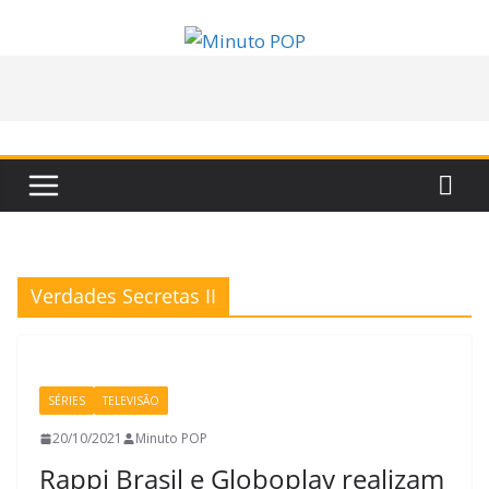
Pular
para
o
conteúdo
Verdades Secretas II
SÉRIES
TELEVISÃO
20/10/2021
Minuto POP
Rappi Brasil e Globoplay realizam