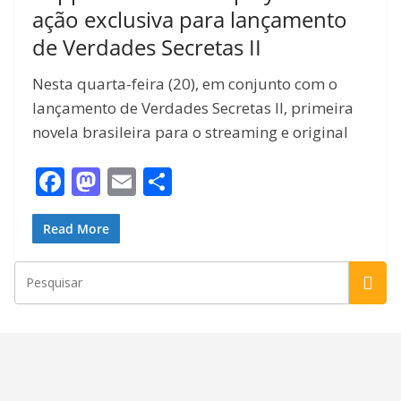
ação exclusiva para lançamento
de Verdades Secretas II
Nesta quarta-feira (20), em conjunto com o
lançamento de Verdades Secretas II, primeira
novela brasileira para o streaming e original
F
M
E
S
ac
as
m
h
e
to
ai
ar
Read More
b
d
l
e
o
o
o
n
k