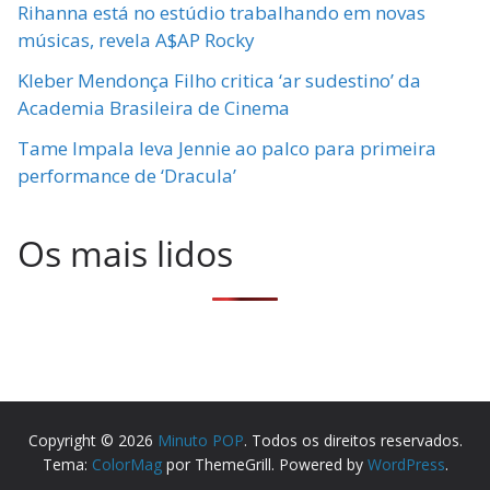
Rihanna está no estúdio trabalhando em novas
músicas, revela A$AP Rocky
Kleber Mendonça Filho critica ‘ar sudestino’ da
Academia Brasileira de Cinema
Tame Impala leva Jennie ao palco para primeira
performance de ‘Dracula’
Os mais lidos
Copyright © 2026
Minuto POP
. Todos os direitos reservados.
Tema:
ColorMag
por ThemeGrill. Powered by
WordPress
.