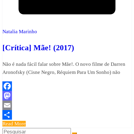
Natalia Marinho
[Crítica] Mãe! (2017)
Não é nada fácil falar sobre Mãe!. O novo filme de Darren
Aronofsky (Cisne Negro, Réquiem Para Um Sonho) não
Facebook
Mastodon
Email
Read More
Share