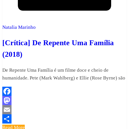
Natalia Marinho
[Crítica] De Repente Uma Família
(2018)
De Repente Uma Família é um filme doce e cheio de
humanidade. Pete (Mark Wahlberg) e Ellie (Rose Byrne) são
Facebook
Mastodon
Email
Read More
Share