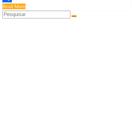
Read More
Share