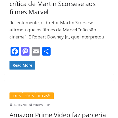
crítica de Martin Scorsese aos
filmes Marvel
Recentemente, o diretor Martin Scorsese
afirmou que os filmes da Marvel “não são
cinema”. E Robert Downey Jr., que interpretou
F
M
E
S
ac
as
m
h
e
to
ai
ar
Read More
b
d
l
e
o
o
o
n
FILMES
SÉRIES
TELEVISÃO
k
02/10/2019
Minuto POP
Amazon Prime Video faz parceria