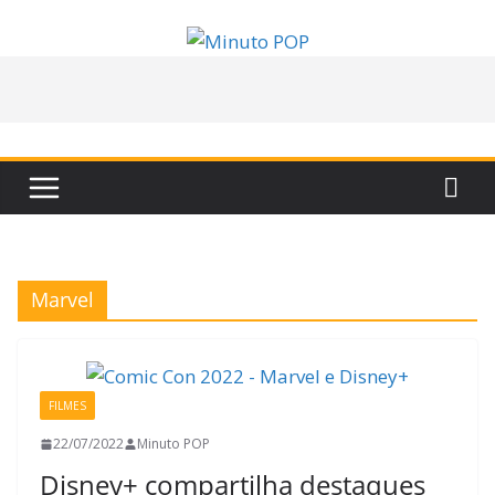
Pular
para
o
conteúdo
Marvel
FILMES
22/07/2022
Minuto POP
Disney+ compartilha destaques