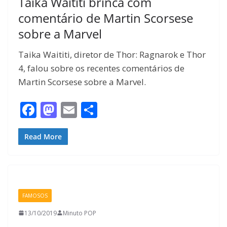
Taika Waititi brinca com
comentário de Martin Scorsese
sobre a Marvel
Taika Waititi, diretor de Thor: Ragnarok e Thor
4, falou sobre os recentes comentários de
Martin Scorsese sobre a Marvel.
F
M
E
S
ac
as
m
h
e
to
ai
ar
Read More
b
d
l
e
o
o
o
n
FAMOSOS
k
13/10/2019
Minuto POP