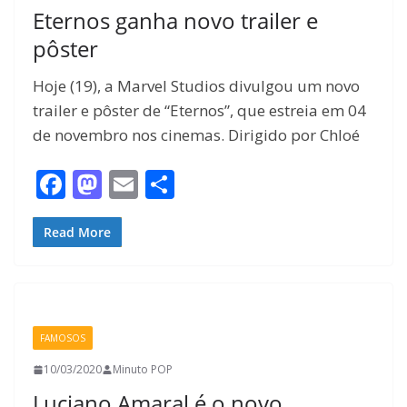
Eternos ganha novo trailer e
pôster
Hoje (19), a Marvel Studios divulgou um novo
trailer e pôster de “Eternos”, que estreia em 04
de novembro nos cinemas. Dirigido por Chloé
F
M
E
S
ac
as
m
h
e
to
ai
ar
Read More
b
d
l
e
o
o
o
n
FAMOSOS
k
10/03/2020
Minuto POP
Luciano Amaral é o novo