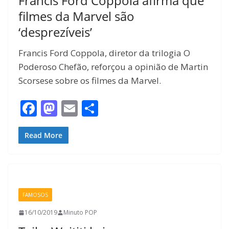
Francis Ford Coppola afirma que
filmes da Marvel são
‘desprezíveis’
Francis Ford Coppola, diretor da trilogia O
Poderoso Chefão, reforçou a opinião de Martin
Scorsese sobre os filmes da Marvel.
F
M
E
S
ac
as
m
h
e
to
ai
ar
Read More
b
d
l
e
o
o
o
n
FAMOSOS
k
16/10/2019
Minuto POP