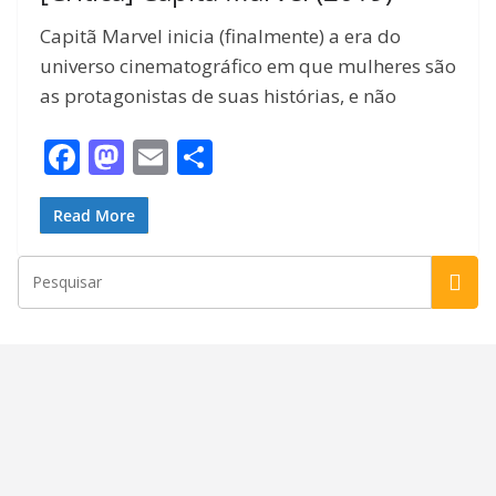
Capitã Marvel inicia (finalmente) a era do
universo cinematográfico em que mulheres são
as protagonistas de suas histórias, e não
F
M
E
S
ac
as
m
h
e
to
ai
ar
Read More
b
d
l
e
o
o
o
n
k