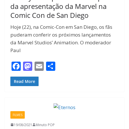
da apresentação da Marvel na
Comic Con de San Diego
Hoje (22), na Comic-Con em San Diego, os fãs
puderam conferir os próximos lançamentos
da Marvel Studios’ Animation. O moderador
Paul
F
M
E
S
ac
as
m
h
e
to
ai
ar
Read More
b
d
l
e
o
o
o
n
FILMES
k
19/08/2021
Minuto POP