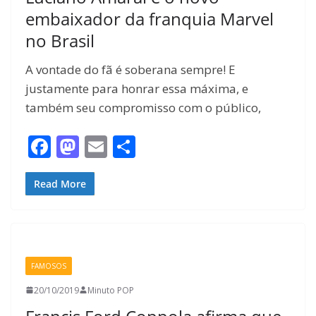
embaixador da franquia Marvel
no Brasil
A vontade do fã é soberana sempre! E
justamente para honrar essa máxima, e
também seu compromisso com o público,
F
M
E
S
ac
as
m
h
e
to
ai
ar
Read More
b
d
l
e
o
o
o
n
FAMOSOS
k
20/10/2019
Minuto POP