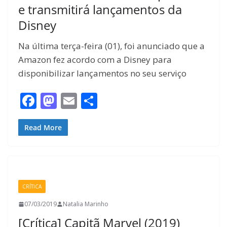
e transmitirá lançamentos da
Disney
Na última terça-feira (01), foi anunciado que a
Amazon fez acordo com a Disney para
disponibilizar lançamentos no seu serviço
F
M
E
S
ac
as
m
h
e
to
ai
ar
Read More
b
d
l
e
o
o
o
n
CRÍTICA
k
07/03/2019
Natalia Marinho
[Crítica] Capitã Marvel (2019)