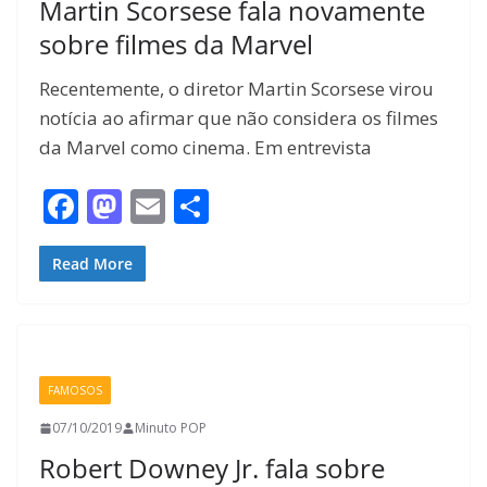
Martin Scorsese fala novamente
sobre filmes da Marvel
Recentemente, o diretor Martin Scorsese virou
notícia ao afirmar que não considera os filmes
da Marvel como cinema. Em entrevista
F
M
E
S
ac
as
m
h
e
to
ai
ar
Read More
b
d
l
e
o
o
o
n
FAMOSOS
k
07/10/2019
Minuto POP
Robert Downey Jr. fala sobre