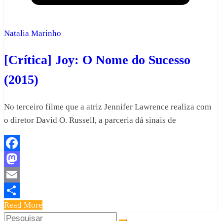
Natalia Marinho
[Crítica] Joy: O Nome do Sucesso
(2015)
No terceiro filme que a atriz Jennifer Lawrence realiza com
o diretor David O. Russell, a parceria dá sinais de
Facebook
Mastodon
Email
Read More
Share