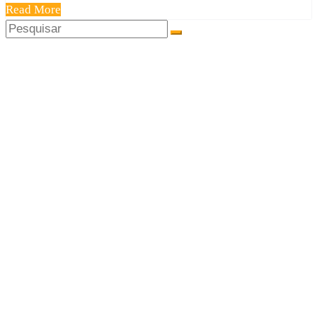
Read More
Share