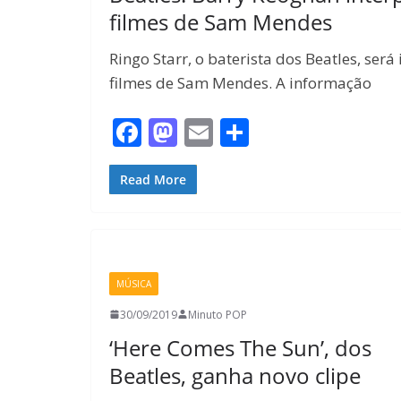
filmes de Sam Mendes
Ringo Starr, o baterista dos Beatles, se
filmes de Sam Mendes. A informação
F
M
E
S
ac
as
m
h
e
to
ai
ar
Read More
b
d
l
e
o
o
o
n
MÚSICA
k
30/09/2019
Minuto POP
‘Here Comes The Sun’, dos
Beatles, ganha novo clipe