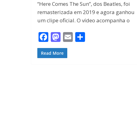
“Here Comes The Sun”, dos Beatles, foi
remasterizada em 2019 e agora ganhou
um clipe oficial. O vídeo acompanha o
F
M
E
S
ac
as
m
h
e
to
ai
ar
Read More
b
d
l
e
o
o
o
n
k