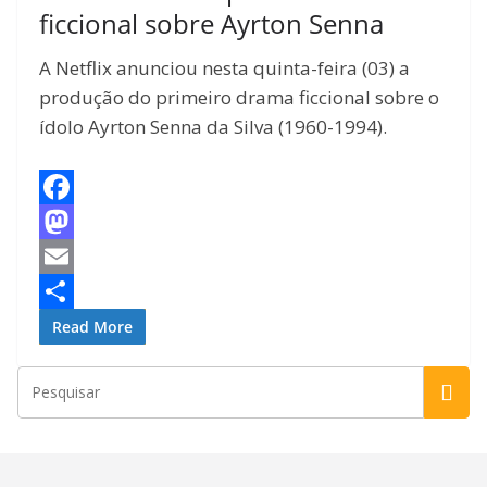
ficcional sobre Ayrton Senna
A Netflix anunciou nesta quinta-feira (03) a
produção do primeiro drama ficcional sobre o
ídolo Ayrton Senna da Silva (1960-1994).
F
a
M
c
a
E
e
s
m
S
Read More
b
t
a
h
o
o
i
a
o
d
l
r
k
o
e