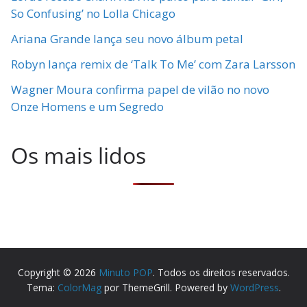
So Confusing’ no Lolla Chicago
Ariana Grande lança seu novo álbum petal
Robyn lança remix de ‘Talk To Me’ com Zara Larsson
Wagner Moura confirma papel de vilão no novo
Onze Homens e um Segredo
Os mais lidos
Copyright © 2026
Minuto POP
. Todos os direitos reservados.
Tema:
ColorMag
por ThemeGrill. Powered by
WordPress
.