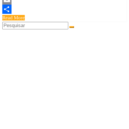
Email
Read More
Share