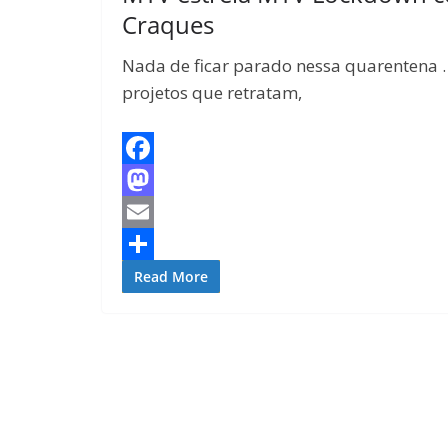
Craques
Nada de ficar parado nessa quarentena .
projetos que retratam,
F
a
M
c
a
E
e
s
m
S
Read More
b
t
a
h
o
o
i
a
o
d
l
r
k
o
e
n