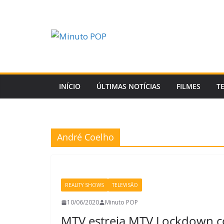
Pular
para
o
conteúdo
INÍCIO
ÚLTIMAS NOTÍCIAS
FILMES
T
André Coelho
REALITY SHOWS
TELEVISÃO
10/06/2020
Minuto POP
MTV estreia MTV Lockdown c