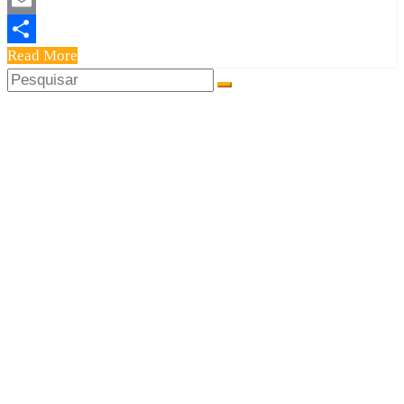
Email
Read More
Share