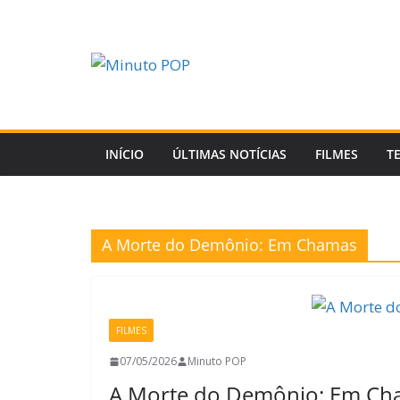
Pular
para
o
conteúdo
INÍCIO
ÚLTIMAS NOTÍCIAS
FILMES
T
A Morte do Demônio: Em Chamas
FILMES
07/05/2026
Minuto POP
A Morte do Demônio: Em Cham