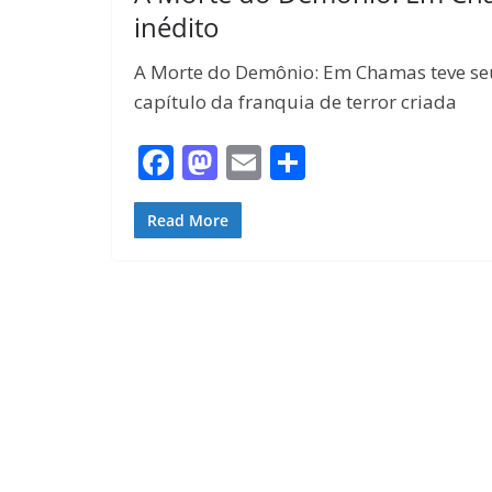
inédito
A Morte do Demônio: Em Chamas teve seu 
capítulo da franquia de terror criada
F
M
E
S
ac
as
m
h
e
to
ai
ar
Read More
b
d
l
e
o
o
o
n
k