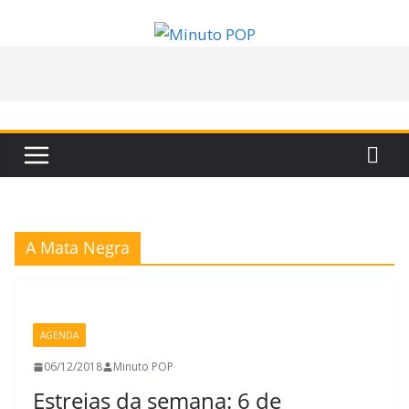
Pular
para
o
conteúdo
A Mata Negra
AGENDA
06/12/2018
Minuto POP
Estreias da semana: 6 de