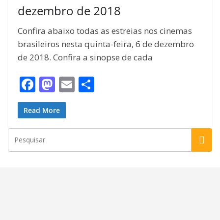
dezembro de 2018
Confira abaixo todas as estreias nos cinemas
brasileiros nesta quinta-feira, 6 de dezembro
de 2018. Confira a sinopse de cada
F
M
E
S
ac
as
m
h
e
to
ai
ar
Read More
b
d
l
e
o
o
o
n
k