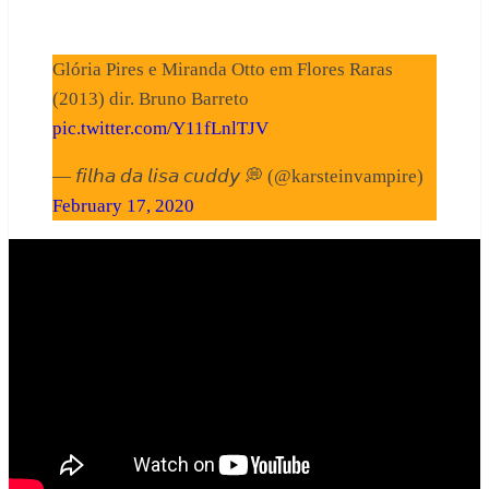
Glória Pires e Miranda Otto em Flores Raras
(2013) dir. Bruno Barreto
pic.twitter.com/Y11fLnlTJV
— 𝘧𝘪𝘭𝘩𝘢 𝘥𝘢 𝘭𝘪𝘴𝘢 𝘤𝘶𝘥𝘥𝘺 💭 (@karsteinvampire)
February 17, 2020