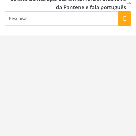
o
n
da Pantene e fala português
k